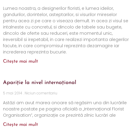
Lumea noastra, a designerilor floristi, e lumea ideilor,
gandurilor, dorintelor, asteptarilor, si visurilor mireselor
pentru acea zi pe care o viseaza demult. In acea zi visul se
intalneste cu concretul, si dincolo de tabele sau bugete,
dincolo de oferte sau reduceri, este momentul unic,
ireversibil si irepetabil, in care realizezi importanta alegerilor
facute, in care compromisul reprezinta dezamagire iar
increderea reprezinta bucurie.
Citește mai mult
Apariție la nivel internațional
5 mai 2014
Niciun comentariu
Astăzi am avut marea onoare să regăsim una din lucrările
noastre postate pe pagina oficială a „Internațional Florist
Organisation”, organizație ce prezintă zilnic lucrări ale
Citește mai mult