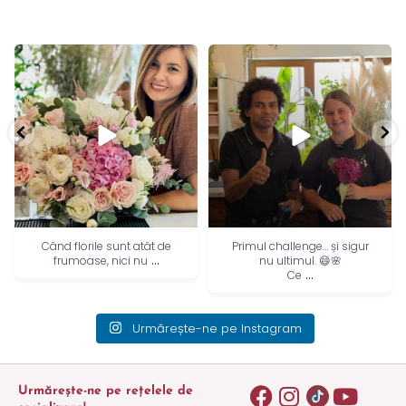
Primul challenge… și sigur
Prospețime, culoare și
...
nu ultimul. 😄🌸
emoție – un aranjament
...
Ce
Urmărește-ne pe Instagram
Urmărește-ne pe rețelele de