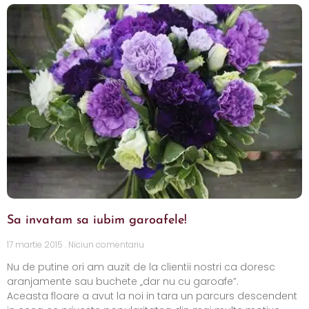
Sa invatam sa iubim garoafele!
17 martie 2015
Niciun comentariu
Nu de putine ori am auzit de la clientii nostri ca doresc
aranjamente sau buchete „dar nu cu garoafe”.
Aceasta floare a avut la noi in tara un parcurs descendent