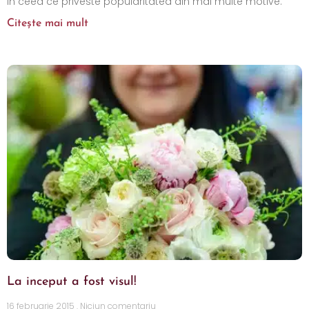
in ceea ce priveste popularitatea din mai multe motive.
Citește mai mult
La inceput a fost visul!
16 februarie 2015
Niciun comentariu