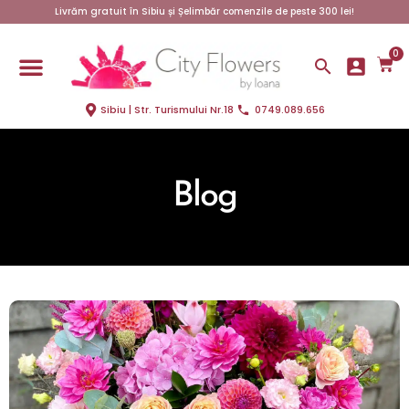
Livrăm gratuit în Sibiu și Șelimbăr comenzile de peste 300 lei!
0
Sibiu | Str. Turismului Nr.18
0749.089.656
Blog