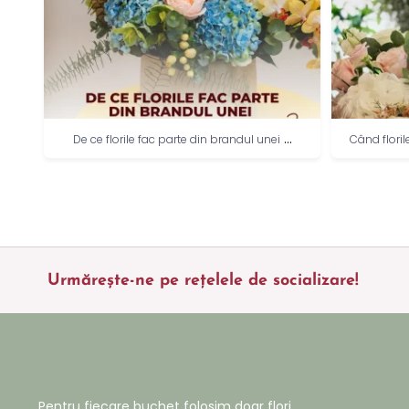
...
jă
De ce florile fac parte din brandul unei
Când floril
Urmărește-ne pe rețelele de socializare!
Pentru fiecare buchet folosim doar flori