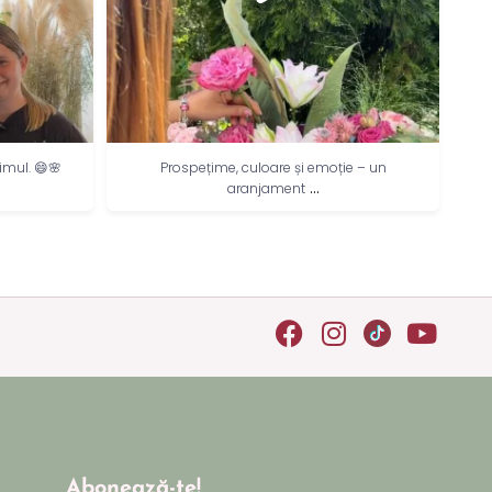
imul. 😄🌸
Prospețime, culoare și emoție – un
C
...
aranjament
Abonează-te!