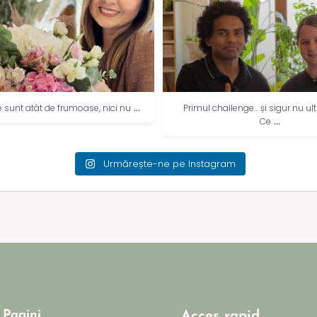
...
e sunt atât de frumoase, nici nu
Primul challenge… și sigur nu ult
...
Ce
Urmărește-ne pe Instagram
Pagini
Acces rapid