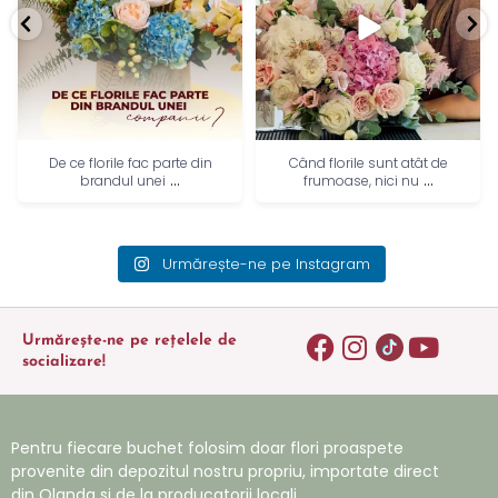
De ce florile fac parte din
Când florile sunt atât de
...
...
brandul unei
frumoase, nici nu
Urmărește-ne pe Instagram
Urmărește-ne pe rețelele de
socializare!
Pentru fiecare buchet folosim doar flori proaspete
provenite din depozitul nostru propriu, importate direct
din Olanda si de la producatorii locali.