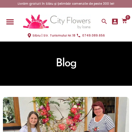
Livrăm gratuit în Sibiu și Șelimbăr comenzile de peste 300 lei!
0
Sibiu | Str. Turismului Nr.18
0749.089.656
Blog