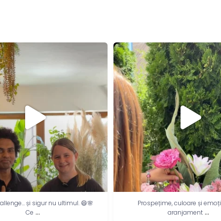
allenge… și sigur nu ultimul. 😄🌸
Prospețime, culoare și emoț
...
...
Ce
aranjament