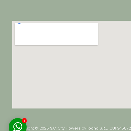
1
Copyright © 2025 S.C. City Flowers by Ioana S.R.L., CUI 34587