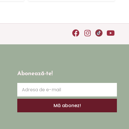
Abonează-te!
Mă abonez!