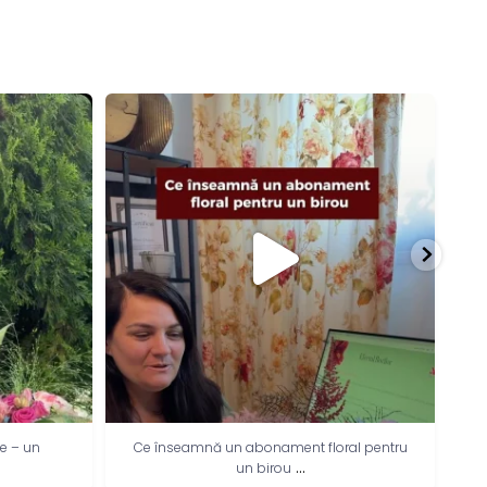
ie – un
Ce înseamnă un abonament floral pentru
C
...
un birou