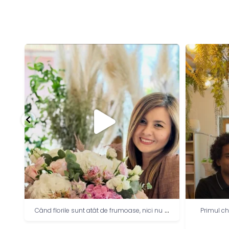
..
...
Când florile sunt atât de frumoase, nici nu
Primul ch