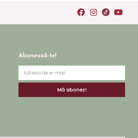
Abonează-te!
Mă abonez!