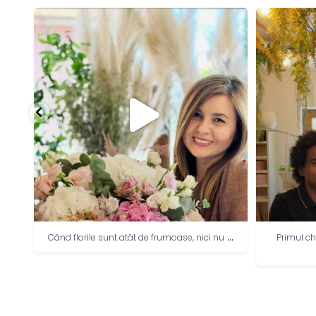
..
...
Când florile sunt atât de frumoase, nici nu
Primul ch