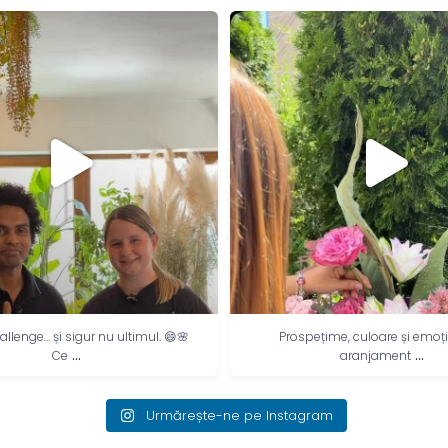
allenge… și sigur nu ultimul. 😄🌸
Prospețime, culoare și emoț
...
...
Ce
aranjament
Urmărește-ne pe Instagram