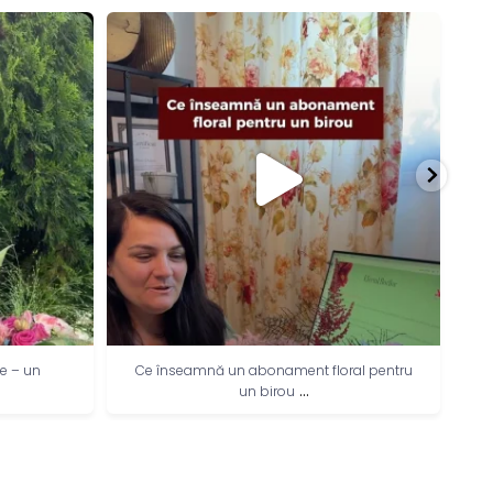
ie – un
Ce înseamnă un abonament floral pentru
C
...
un birou