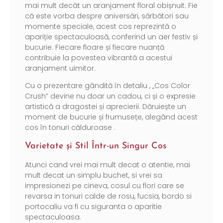
mai mult decât un aranjament floral obișnuit. Fie
că este vorba despre aniversări, sărbători sau
momente speciale, acest cos reprezintă o
apariție spectaculoasă, conferind un aer festiv și
bucurie. Fiecare floare și fiecare nuanță
contribuie la povestea vibrantă a acestui
aranjament uimitor.
Cu o prezentare gândită în detaliu , „Cos Color
Crush” devine nu doar un cadou, ci și o expresie
artistică a dragostei și aprecierii. Dăruiește un
moment de bucurie și frumusețe, alegând acest
cos în tonuri călduroase .
Varietate și Stil Într-un Singur Cos
Atunci cand vrei mai mult decat o atentie, mai
mult decat un simplu buchet, si vrei sa
impresionezi pe cineva, cosul cu flori care se
revarsa in tonuri calde de rosu, fucsia, bordo si
portocaliu va fi cu siguranta o aparitie
spectaculoasa.