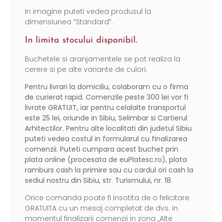
In imagine puteti vedea produsul la
dimensiunea “Standard”.
In limita stocului disponibil.
Buchetele si aranjamentele se pot realiza la
cerere si pe alte variante de culori.
Pentru livrari la domiciliu, colaboram cu o firma
de curierat rapid. Comenzile peste 300 lei vor fi
livrate GRATUIT, iar pentru celalalte transportul
este 25 lei, oriunde in Sibiu, Selimbar si Cartierul
Arhitectilor. Pentru alte localitati din judetul Sibiu
puteti vedea costul in formularul cu finalizarea
comenzii. Puteti cumpara acest buchet prin
plata online (procesata de
euPlatesc.ro
), plata
ramburs cash la primire sau cu cardul ori cash la
sediul nostru din Sibiu, str. Turismului, nr. 18.
Orice comanda poate fi insotita de o felicitare
GRATUITA cu un mesaj completat de dvs. in
momentul finalizarii comenzii in zona „Alte