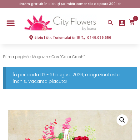
Livrăm gratuit în Sibiu și Șelimbăr comenzile de peste 300 lei!
0
Sibiu | Str. Turismului Nr.18
0749.089.656
Prima pagină
»
Magazin
»
Cos “Color Crush”
În perioada 07 - 10 august 2026, magazinul este
închis. Vacanta placuta!