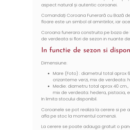
aspect natural și autentic coroanei.
Comandați Coroana Funerară cu Bază de Ver
floare este un simbol al amintirilor, iar a
Coroana funerara construita pe baza de bu
de verdeata si flori de sezon in nuante de
In functie de sezon si disponi
Dimensiune:
Mare (Foto) : diametrul total aprox 6
crizanteme verzi, mix de verdeata: he
Medie: diametru total aprox 40 cm., c
mix de verdeata: hedera, pistacia, eu
In limita stocului disponibil.
Coroanele se pot realiza la cerere si pe al
afla pe stoc la momentul comenzii.
La cerere se poate adauga gratuit o pang