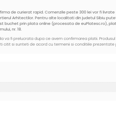
 firma de curierat rapid. Comenzile peste 300 lei vor fi livrat
artierul Arhitectilor. Pentru alte localitati din judetul Sibiu pu
st buchet prin plata online (procesata de
euPlatesc.ro
), pl
mului, nr. 18.
 va fi prelucrata dupa ce avem confirmarea platii. Produsul e
itit si sunteti de acord cu termenii si conditiile prezentate 