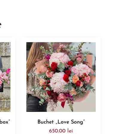
e
 box”
Buchet „Love Song”
650.00
lei