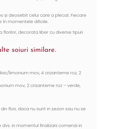
 și deosebit celui care a plecat. Fiecare
e în momentele dificile.
rilor, decorata liber cu diverse tipuri
lte soiuri similare.
 liliac/limonium mov, 4 crizanteme roz, 2
/limonium mov, 2 crizanteme roz – verde,
 din flori, daca nu sunt in sezon sau nu se
vs. in momentul finalizarii comenzii in