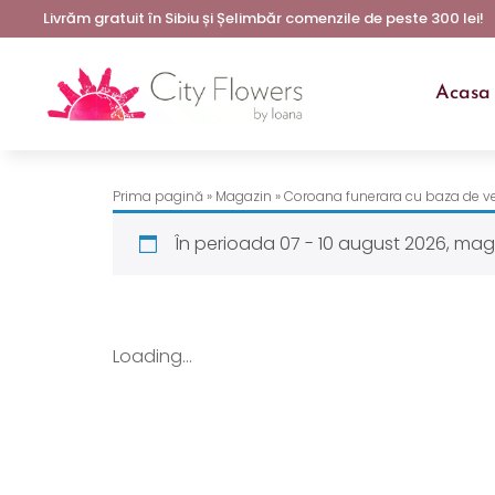
Livrăm gratuit în Sibiu și Șelimbăr comenzile de peste 300 lei!
Acasa
Prima pagină
»
Magazin
»
Coroana funerara cu baza de ver
În perioada 07 - 10 august 2026, mag
Loading...