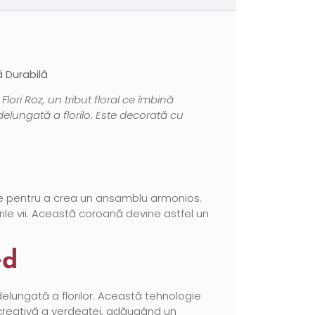
ă Durabilă
ri Roz, un tribut floral ce îmbină
elungată a florilo. Este decorată cu
ție pentru a crea un ansamblu armonios.
ile vii. Această coroană devine astfel un
ed
elungată a florilor. Această tehnologie
 creativă a verdeaței, adăugând un