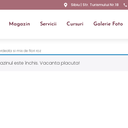
Sibiu | Str. Turismului Nr.18
Magazin
Servicii
Cursuri
Galerie Foto
deata si mix de flori roz
azinul este închis. Vacanta placuta!