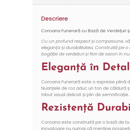
Descriere
Coroana Funerară cu Bază de Verdețuri și 
Cu un profund respect și compasiune, vă p
eleganța și durabilitatea. Construită pe 
bogăție de verdețuri și flori de sezon în nu
Eleganță în Detal
Coroana Funerară este o expresie plină de
Nuanțele de roz aduc un ton de căldură și
tribut vizual delicat și plin de semnificație.
Rezistență Durab
Coroana este construită pe o bază de bur
inovatoare nu numai că menține prospețime