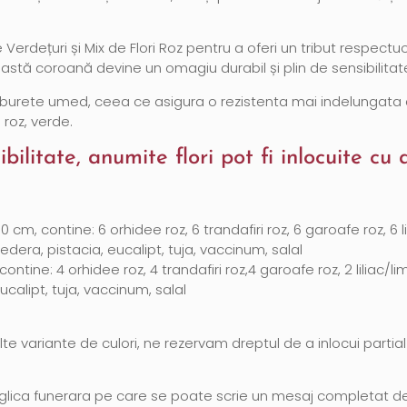
dețuri și Mix de Flori Roz pentru a oferi un tribut respectuos
ceastă coroană devine un omagiu durabil și plin de sensibilitat
rete umed, ceea ce asigura o rezistenta mai indelungata a flo
 roz, verde.
bilitate, anumite flori pot fi inlocuite cu a
0 cm, contine: 6 orhidee roz, 6 trandafiri roz, 6 garoafe roz, 6
dera, pistacia, eucalipt, tuja, vaccinum, salal
ontine: 4 orhidee roz, 4 trandafiri roz,4 garoafe roz, 2 liliac
calipt, tuja, vaccinum, salal
te variante de culori, ne rezervam dreptul de a inlocui partial
lica funerara pe care se poate scrie un mesaj completat de d