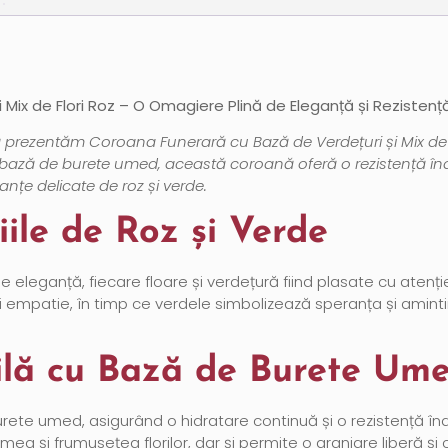
Mix de Flori Roz – O Omagiere Plină de Eleganță și Rezistenț
rezentăm Coroana Funerară cu Bază de Verdețuri și Mix de Flo
o bază de burete umed, această coroană oferă o rezistență înd
anțe delicate de roz și verde.
iile de Roz și Verde
 eleganță, fiecare floare și verdețură fiind plasate cu aten
 empatie, în timp ce verdele simbolizează speranța și amintir
ilă cu Bază de Burete Um
ete umed, asigurând o hidratare continuă și o rezistență înd
a și frumusețea florilor, dar și permite o aranjare liberă și