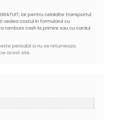
e GRATUIT, iar pentru celalalte transportul
teti vedea costul in formularul cu
ata ramburs cash la primire sau cu cardul
ste perisabil si nu se returneaza.
pe acest site.