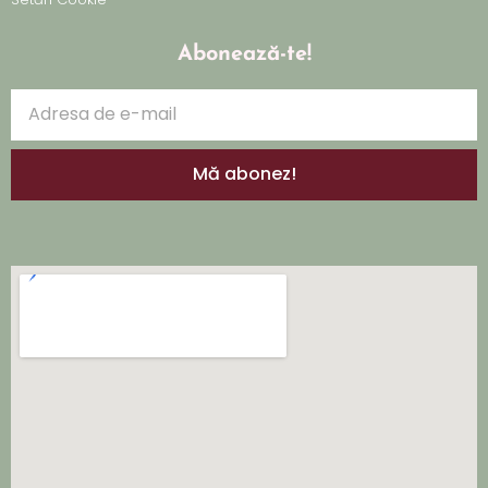
Abonează-te!
Mă abonez!