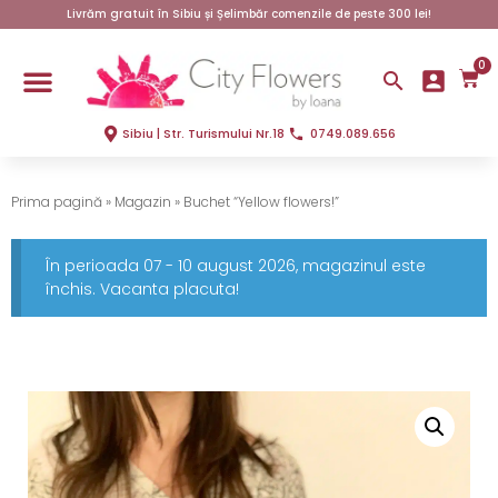
Livrăm gratuit în Sibiu și Șelimbăr comenzile de peste 300 lei!
0
Sibiu | Str. Turismului Nr.18
0749.089.656
Prima pagină
»
Magazin
»
Buchet “Yellow flowers!”
În perioada 07 - 10 august 2026, magazinul este
închis. Vacanta placuta!