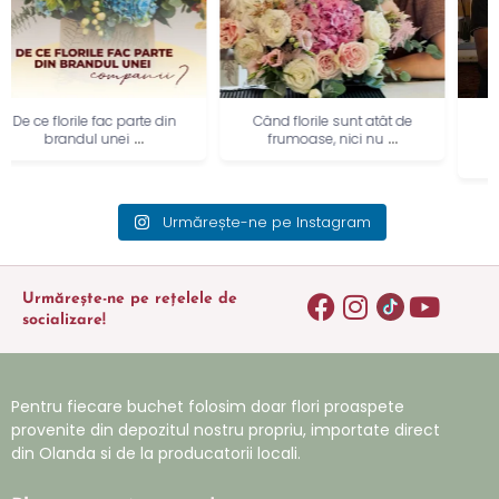
Când florile sunt atât de
Primul challenge… și sigur
...
frumoase, nici nu
nu ultimul. 😄🌸
...
Ce
Urmărește-ne pe Instagram
Urmărește-ne pe rețelele de
socializare!
Pentru fiecare buchet folosim doar flori proaspete
provenite din depozitul nostru propriu, importate direct
din Olanda si de la producatorii locali.