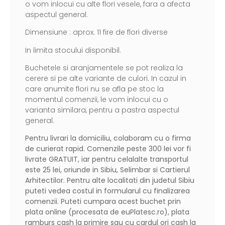
o vom inlocui cu alte flori vesele, fara a afecta
aspectul general.
Dimensiune : aprox. 11 fire de flori diverse
In limita stocului disponibil.
Buchetele si aranjamentele se pot realiza la
cerere si pe alte variante de culori. In cazul in
care anumite flori nu se afla pe stoc la
momentul comenzii, le vom inlocui cu o
varianta similara, pentru a pastra aspectul
general.
Pentru livrari la domiciliu, colaboram cu o firma
de curierat rapid. Comenzile peste 300 lei vor fi
livrate GRATUIT, iar pentru celalalte transportul
este 25 lei, oriunde in Sibiu, Selimbar si Cartierul
Arhitectilor. Pentru alte localitati din judetul Sibiu
puteti vedea costul in formularul cu finalizarea
comenzii. Puteti cumpara acest buchet prin
plata online (procesata de
euPlatesc.ro
), plata
ramburs cash la primire sau cu cardul ori cash la