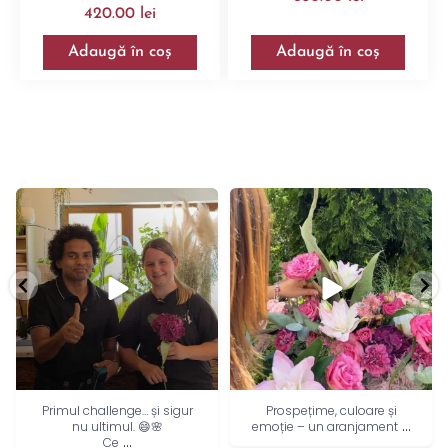
420.00
lei
Adaugă în coș
Adaugă în coș
Primul challenge… și sigur
Prospețime, culoare și
...
nu ultimul. 😄🌸
emoție – un aranjament
...
Ce