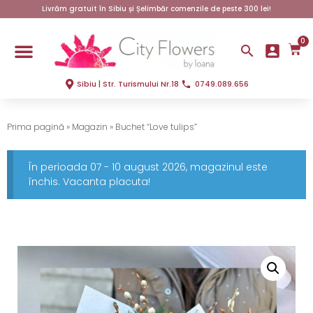
Livrăm gratuit în Sibiu și Șelimbăr comenzile de peste 300 lei!
0
Sibiu | Str. Turismului Nr.18
0749.089.656
Prima pagină
»
Magazin
»
Buchet “Love tulips”
În perioada 07 - 10 august 2026, magazinul este
închis. Vacanta placuta!