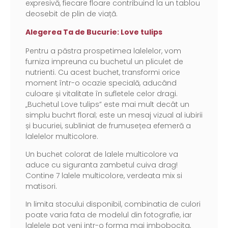
expresivă, fiecare floare contribuind la un tablou
deosebit de plin de viață.
Alegerea Ta de Bucurie: Love tulips
Pentru a păstra prospetimea lalelelor, vom
furniza impreuna cu buchetul un pliculet de
nutrienti. Cu acest buchet, transformi orice
moment într-o ocazie specială, aducând
culoare și vitalitate în sufletele celor dragi.
„Buchetul Love tulips” este mai mult decât un
simplu buchrt floral; este un mesaj vizual al iubirii
și bucuriei, subliniat de frumusețea efemeră a
lalelelor multicolore.
Un buchet colorat de lalele multicolore va
aduce cu siguranta zambetul cuiva drag!
Contine 7 lalele multicolore, verdeata mix si
matisori.
In limita stocului disponibil, combinatia de culori
poate varia fata de modelul din fotografie, iar
lalelele pot veni intr-o forma mai imbobocita,