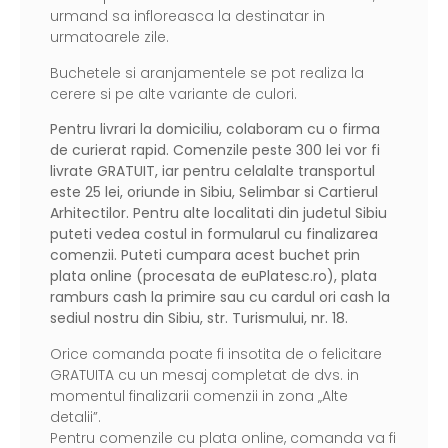
urmand sa infloreasca la destinatar in
urmatoarele zile.
Buchetele si aranjamentele se pot realiza la
cerere si pe alte variante de culori.
Pentru livrari la domiciliu, colaboram cu o firma
de curierat rapid. Comenzile peste 300 lei vor fi
livrate GRATUIT, iar pentru celalalte transportul
este 25 lei, oriunde in Sibiu, Selimbar si Cartierul
Arhitectilor. Pentru alte localitati din judetul Sibiu
puteti vedea costul in formularul cu finalizarea
comenzii. Puteti cumpara acest buchet prin
plata online (procesata de
euPlatesc.ro
), plata
ramburs cash la primire sau cu cardul ori cash la
sediul nostru din Sibiu, str. Turismului, nr. 18.
Orice comanda poate fi insotita de o felicitare
GRATUITA cu un mesaj completat de dvs. in
momentul finalizarii comenzii in zona „Alte
detalii”.
Pentru comenzile cu plata online, comanda va fi