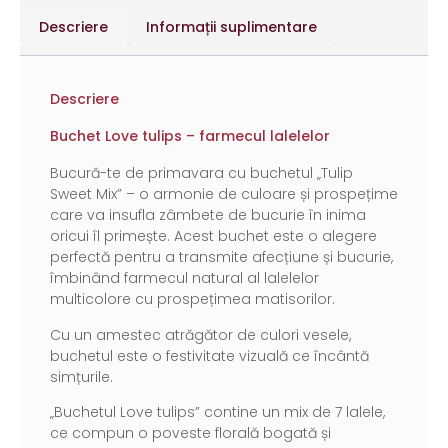
Descriere
Informații suplimentare
Descriere
Buchet Love tulips – farmecul lalelelor
Bucură-te de primavara cu buchetul „Tulip
Sweet Mix” – o armonie de culoare și prospețime
care va insufla zâmbete de bucurie în inima
oricui îl primește. Acest buchet este o alegere
perfectă pentru a transmite afecțiune și bucurie,
îmbinând farmecul natural al lalelelor
multicolore cu prospețimea matisorilor.
Cu un amestec atrăgător de culori vesele,
buchetul este o festivitate vizuală ce încântă
simțurile.
„Buchetul Love tulips” contine un mix de 7 lalele,
ce compun o poveste florală bogată și