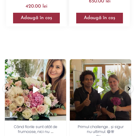
650.00
lei
420.00
lei
Adaugă în coș
Adaugă în coș
Când florile sunt atât de
Primul challenge… și sigur
...
frumoase, nici nu
nu ultimul. 😄🌸