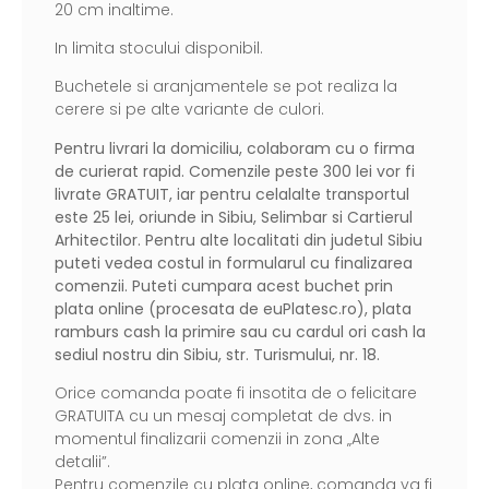
20 cm inaltime.
In limita stocului disponibil.
Buchetele si aranjamentele se pot realiza la
cerere si pe alte variante de culori.
Pentru livrari la domiciliu, colaboram cu o firma
de curierat rapid. Comenzile peste 300 lei vor fi
livrate GRATUIT, iar pentru celalalte transportul
este 25 lei, oriunde in Sibiu, Selimbar si Cartierul
Arhitectilor. Pentru alte localitati din judetul Sibiu
puteti vedea costul in formularul cu finalizarea
comenzii. Puteti cumpara acest buchet prin
plata online (procesata de
euPlatesc.ro
), plata
ramburs cash la primire sau cu cardul ori cash la
sediul nostru din Sibiu, str. Turismului, nr. 18.
Orice comanda poate fi insotita de o felicitare
GRATUITA cu un mesaj completat de dvs. in
momentul finalizarii comenzii in zona „Alte
detalii”.
Pentru comenzile cu plata online, comanda va fi