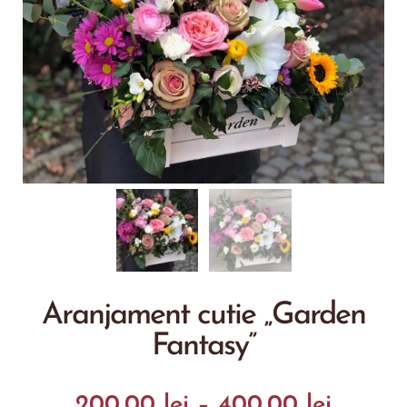
Aranjament cutie „Garden
Fantasy”
200.00
lei
–
400.00
lei