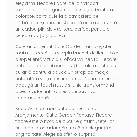
elegantă. Fiecare floare, de la trandafiri
romantici la margarete jucause și crizanteme
colorate, contribuie la o atmosferă de
sărbătoare și bucurie. Această cutie reprezintă
un cadou plin de vitalitate, perfect pentru a
celebra viața și iubirea.
Cu Aranjamentul Cutie Garden Fantasy, oferi
mai mult decât un simplu buchet de flori – oferi
o experiență vizuală și olfactivă inedită. Fiecare
detaliu al acestei compoziții florale a fost ales
cu grijă pentru a aduce un strop de magie
naturală în viața destinatarului. Cutia de lemn
adaugă un touch rustic și unic, transformând
acest cadou într-o piesă decorativă
spectaculoasă.
Bucură-te de momente de neuitat cu
Aranjamentul Cutie Garden Fantasy. Fiecare
floare este o notă de bucurie și frumusețe, iar
cutia de lemn adaugă o notă de eleganță și
originalitate. Alege să oferi o surpriză