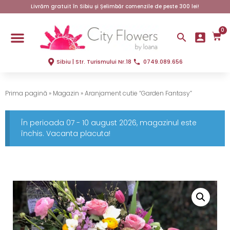
Livrăm gratuit în Sibiu și Șelimbăr comenzile de peste 300 lei!
0
Sibiu | Str. Turismului Nr.18
0749.089.656
Prima pagină
»
Magazin
»
Aranjament cutie “Garden Fantasy”
În perioada 07 - 10 august 2026, magazinul este
închis. Vacanta placuta!