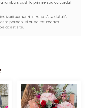
ata ramburs cash la primire sau cu cardul
izarii comenzii in zona „Alte detalii”.
ste perisabil si nu se returneaza.
pe acest site.
e