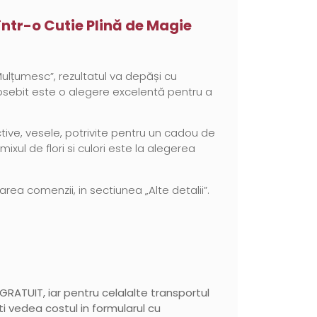
într-o Cutie Plină de Magie
ulțumesc”, rezultatul va depăși cu
eosebit este o alegere excelentă pentru a
ctive, vesele, potrivite pentru un cadou de
ixul de flori si culori este la alegerea
rea comenzii, in sectiunea „Alte detalii”.
e GRATUIT, iar pentru celalalte transportul
teti vedea costul in formularul cu