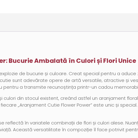
: Bucurie Ambalată în Culori și Flori Unice
xplozie de bucurie și culoare. Creat special pentru a aduce z
utie sunt adevărate opere de artă versatile, atractive și vese
 pentru a transmite recunoștința printr-un cadou memorabil
i culori din stocul existent, creând astfel un aranjament floral
ecare „Aranjament Cutie Flower Power” este unic și special. Ad
e reflectă în variatele combinații de flori și culori alese. Nu
viață. Această versatilitate în compoziție îl face potrivit pen