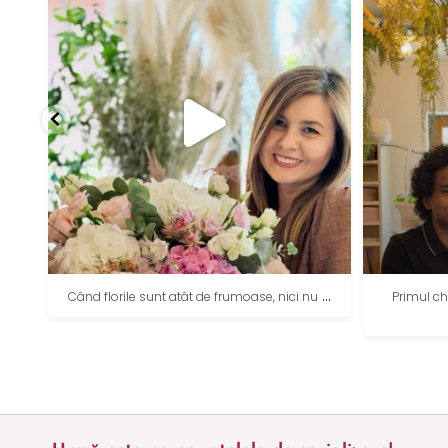
...
 nu
Primul challenge… și sigur nu ultimul. 😄🌸
Pro
...
Ce