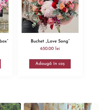
 box”
Buchet „Love Song”
650.00
lei
Adaugă în coș