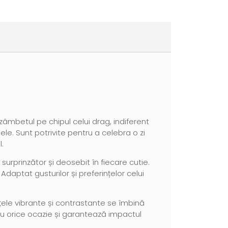
âmbetul pe chipul celui drag, indiferent
le. Sunt potrivite pentru a celebra o zi
.
 surprinzător și deosebit în fiecare cutie.
aptat gusturilor și preferințelor celui
anțele vibrante și contrastante se îmbină
tru orice ocazie și garantează impactul