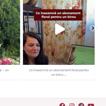
loral pentru
Cea mai frumoasă zi din săptămână: ziua
...
de