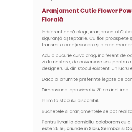
Aranjament Cutie Flower Power
Florală
Indiferent dacă alegi „Aranjamentul Cuti
siguranță așteptările. Cu flori proaspete
transmite emoții sincere și a crea mom
Adu o bucurie cuiva drag, indiferent de oc
zi de nastere, de aniversare sau pentru a m
designerului, din stocul existent. Un lucru 
Daca ai anumite preferinte legate de combi
Dimensiune: aproximativ 20 cm inaltime.
In limita stocului disponibil.
Buchetele si aranjamentele se pot realiza 
Pentru livrari la domiciliu, colaboram cu o
este 25 lei, oriunde in Sibiu, Selimbar si C