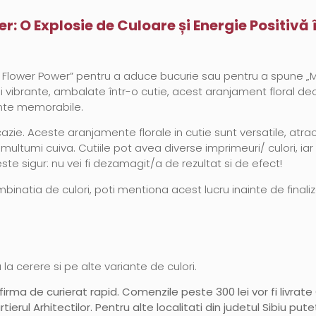
: O Explosie de Culoare și Energie Positivă 
e Flower Power” pentru a aduce bucurie sau pentru a spune „M
 și vibrante, ambalate într-o cutie, acest aranjament floral d
ente memorabile.
azie. Aceste aranjamente florale in cutie sunt versatile, atra
ultumi cuiva. Cutiile pot avea diverse imprimeuri/ culori, iar m
este sigur: nu vei fi dezamagit/a de rezultat si de efect!
natia de culori, poti mentiona acest lucru inainte de finaliza
la cerere si pe alte variante de culori.
 firma de curierat rapid. Comenzile peste 300 lei vor fi livrat
artierul Arhitectilor. Pentru alte localitati din judetul Sibiu pu