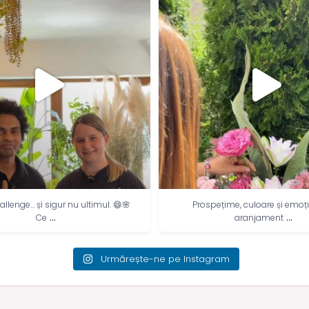
spețime, culoare și emoție – un
Ce înseamnă un abonament f
...
...
aranjament
un birou
Urmărește-ne pe Instagram