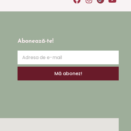
Abonează-te!
Mă abonez!