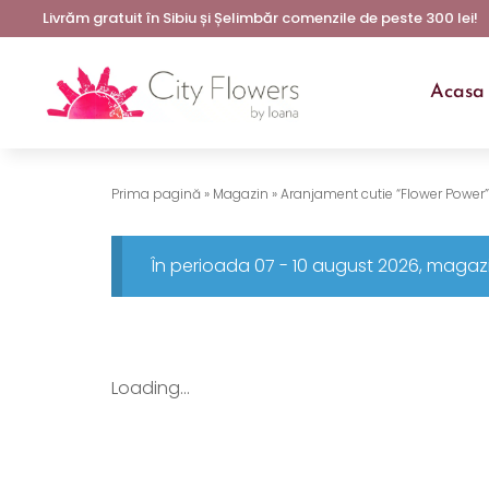
Livrăm gratuit în Sibiu și Șelimbăr comenzile de peste 300 lei!
Acasa
Prima pagină
»
Magazin
»
Aranjament cutie “Flower Power”
În perioada 07 - 10 august 2026, magazi
Loading...