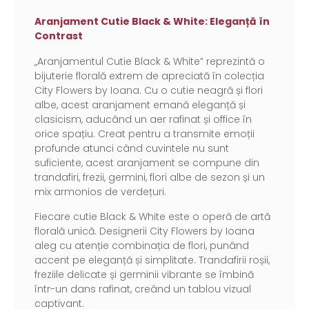
Aranjament Cutie Black & White: Eleganță în
Contrast
„Aranjamentul Cutie Black & White” reprezintă o
bijuterie florală extrem de apreciată în colecția
City Flowers by Ioana. Cu o cutie neagră și flori
albe, acest aranjament emană eleganță și
clasicism, aducând un aer rafinat și office în
orice spațiu. Creat pentru a transmite emoții
profunde atunci când cuvintele nu sunt
suficiente, acest aranjament se compune din
trandafiri, frezii, germini, flori albe de sezon și un
mix armonios de verdețuri.
Fiecare cutie Black & White este o operă de artă
florală unică. Designerii City Flowers by Ioana
aleg cu atenție combinația de flori, punând
accent pe eleganță și simplitate. Trandafirii roșii,
freziile delicate și germinii vibrante se îmbină
într-un dans rafinat, creând un tablou vizual
captivant.