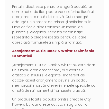
Pretul indicat este pentru o singură bucată, iar
combinația de flori poate varia, oferind fiecărui
aranjament o notă distinctivă. Cutia neagră
adaugă un element de mister și sofisticare, în
timp ce florile albe transmit un mesaj de
puritate și eleganță. Această combinație
reprezintă o alegere ideală pentru cei care
apreciază frumusețea simplă și rafinată.
Aranjament Cutie Black & White: O Simfonie
Cromatică
„Aranjamentul Cutie Black & White” nu este doar
un simplu aranjament floral, ci o expresie
artistică a stilului și eleganței. Indiferent de
ocazie, acest aranjament devine un cadou
memorabil, marcând evenimentele speciale cu
o notă de rafinament și frumusețe clasică.
Un produs foarte popular printre creatiile City
Flowers by Ioana este cutiuta neagra cu flori