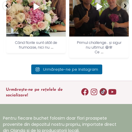
Când florile sunt atât de
Primul challenge… și sigur
...
frumoase, nici nu
nu ultimul. 😄🌸
...
Ce
Urmărește-ne pe Instagram
Urmărește-ne pe rețelele de
socializare!
Pentru fiecare buchet folosim doar flori proaspete
provenite din depozitul nostru propriu, importate direct
din Olanda si de la producatorii locali.