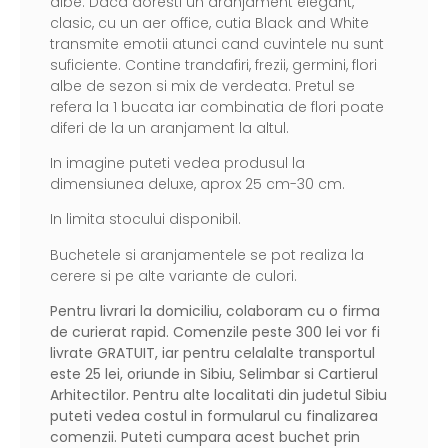
albe. Daca doresti un aranjament elegant,
clasic, cu un aer office, cutia Black and White
transmite emotii atunci cand cuvintele nu sunt
suficiente. Contine trandafiri, frezii, germini, flori
albe de sezon si mix de verdeata. Pretul se
refera la 1 bucata iar combinatia de flori poate
diferi de la un aranjament la altul.
In imagine puteti vedea produsul la
dimensiunea deluxe, aprox 25 cm-30 cm.
In limita stocului disponibil.
Buchetele si aranjamentele se pot realiza la
cerere si pe alte variante de culori.
Pentru livrari la domiciliu, colaboram cu o firma
de curierat rapid. Comenzile peste 300 lei vor fi
livrate GRATUIT, iar pentru celalalte transportul
este 25 lei, oriunde in Sibiu, Selimbar si Cartierul
Arhitectilor. Pentru alte localitati din judetul Sibiu
puteti vedea costul in formularul cu finalizarea
comenzii. Puteti cumpara acest buchet prin