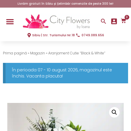
Livrăm gratuit în Sibiu și Șelimbăr comenzile de peste 300 lei!
0
Sibiu | Str. Turismului Nr.18
0749.089.656
Prima pagină
»
Magazin
»
Aranjament Cutie “Black & White”
În perioada 07 - 10 august 2026, magazinul este
închis. Vacanta placuta!