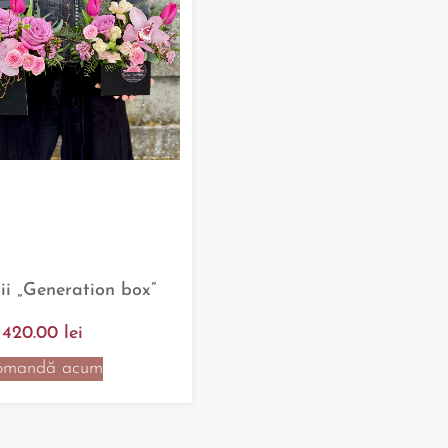
tii „Generation box”
420.00
lei
omandă acum