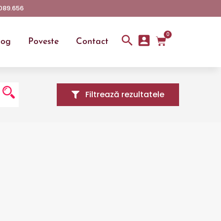
089.656
0
log
Poveste
Contact
Filtrează rezultatele