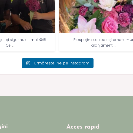
e… și sigur nu ultimul. 😄🌸
Prospețime, culoare și emoție – u
...
...
Ce
aranjament
Urmărește-ne pe Instagram
ini
Acces rapid