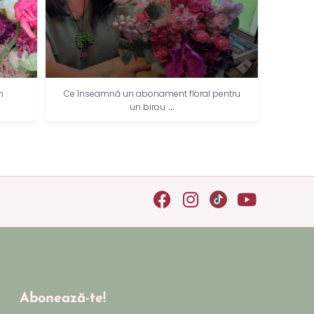
n
Ce înseamnă un abonament floral pentru
Cea ma
...
un birou
Abonează-te!