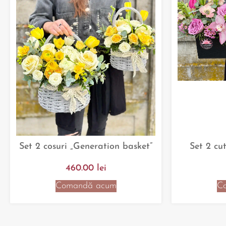
Set 2 cosuri „Generation basket”
Set 2 cu
460.00
lei
Comandă acum
C