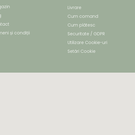
azin
Livrare
g
Cum comand
tact
Cum plătesc
eni și condiții
Securitate / GDPR
Utilizare Cookie-uri
Setări Cookie