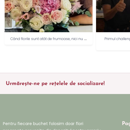
...
Când florile sunt atât de frumoase, nici nu
Primul challeng
Urmărește-ne pe rețelele de socializare!
Pentru fiecare buchet folosim doar flori
Pag