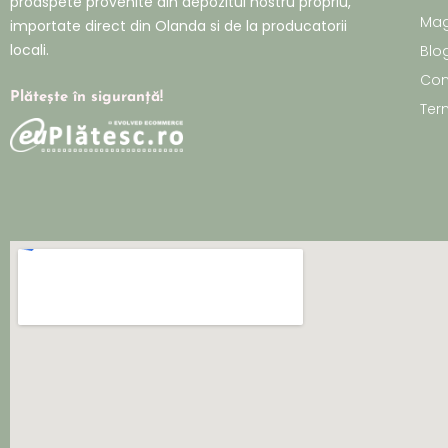
proaspete provenite din depozitul nostru propriu,
Mag
importate direct din Olanda si de la producatorii
locali.
Blo
Con
Plătește în siguranță!
Term