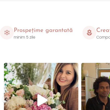
Prospețime garantată
Creat
minim 5 zile
Compozi