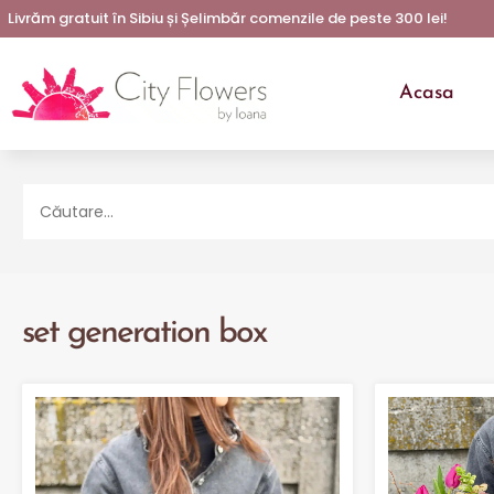
Livrăm gratuit în Sibiu și Șelimbăr comenzile de peste 300 lei!
Acasa
set generation box