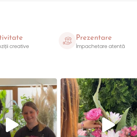
ivitate
Prezentare
ții creative
Împachetare atentă