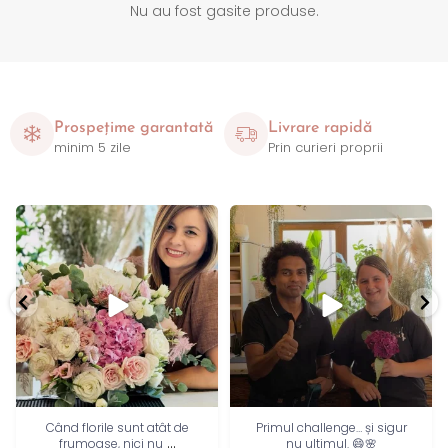
Nu au fost gasite produse.
Prospețime garantată
Livrare rapidă
minim 5 zile
Prin curieri proprii
Când florile sunt atât de
Primul challenge… și sigur
...
frumoase, nici nu
nu ultimul. 😄🌸