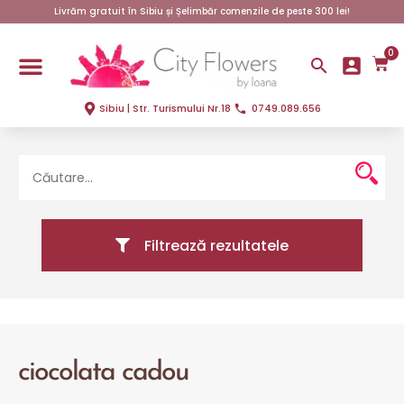
Livrăm gratuit în Sibiu și Șelimbăr comenzile de peste 300 lei!
0
Sibiu | Str. Turismului Nr.18
0749.089.656
Filtrează rezultatele
ciocolata cadou